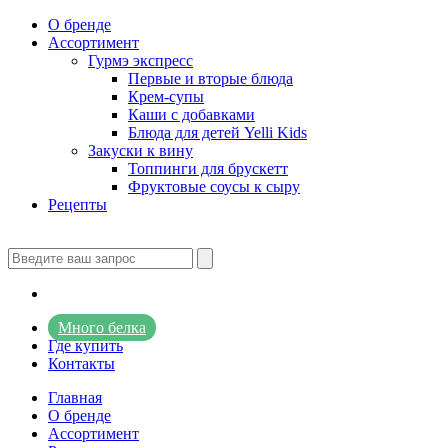
О бренде
Ассортимент
Гурмэ экспресс
Первые и вторые блюда
Крем-супы
Каши с добавками
Блюда для детей Yelli Kids
Закуски к вину
Топпинги для брускетт
Фруктовые соусы к сыру
Рецепты
Много белка
Где купить
Контакты
Главная
О бренде
Ассортимент