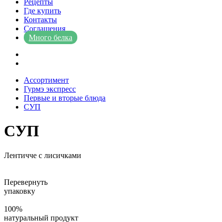
Рецепты
Где купить
Контакты
Соглашения
Много белка
Ассортимент
Гурмэ экспресс
Первые и вторые блюда
СУП
СУП
Лентичче с лисичками
Перевернуть
упаковку
100%
натуральный продукт