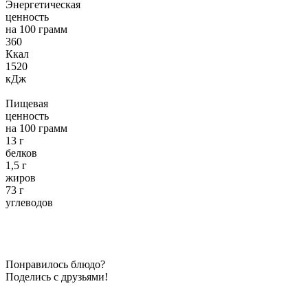
Энергетическая
ценность
на 100 грамм
360
Ккал
1520
кДж
Пищевая
ценность
на 100 грамм
13 г
белков
1,5 г
жиров
73 г
углеводов
Понравилось блюдо?
Поделись с друзьями!