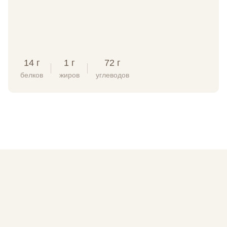
14 г
1 г
72 г
белков
жиров
углеводов